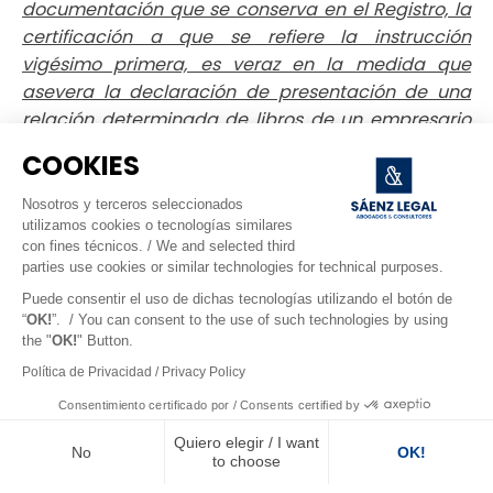
documentación que se conserva en el Registro, la
certificación a que se refiere la instrucción
vigésimo primera, es veraz en la medida que
asevera la declaración de presentación de una
relación determinada de libros de un empresario
también determinado.
También se garantiza así la
COOKIES
obligación que incumbe al registrador mercantil
de calificar «la regular formación sucesiva de los
Nosotros y terceros seleccionados
utilizamos cookies o tecnologías similares
que se lleven dentro de cada clase» (artículo 18.3
con fines técnicos. / We and selected third
de la Ley 14/2013, de 27 de septiembre)».
parties use cookies or similar technologies for technical purposes.
Por tanto,
habiéndose remitido el libro cuya
Puede consentir el uso de dichas tecnologías utilizando el botón de
“
OK!
”. / You can consent to the use of such technologies by using
legalización se instaba en forma cifrada o
the "
OK!
" Button.
encriptada, cumpliendo los requisitos y
Política de Privacidad / Privacy Policy
previsiones de las Instrucciones
de este Centro
Consentimiento certificado por / Consents certified by
Directivo de 12 de febrero y de 1 de julio de 2015,
no
puede denegar el registrador su legalización
en
Quiero elegir / I want
No
OK!
to choose
base a su particular criterio de la seguridad