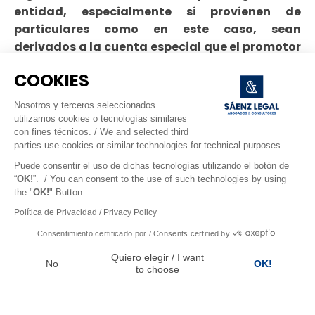
entidad, especialmente si provienen de
particulares como en este caso, sean
derivados a la cuenta especial que el promotor
deberá abrir en esa misma o en otra entidad
COOKIES
pero, en cualquier caso, constituyendo la
garantía que la entidad correspondiente
Nosotros y terceros seleccionados
habrá de “exigir”
».
utilizamos cookies o tecnologías similares
con fines técnicos. / We and selected third
En suma,
la entidad de crédito
debe responder
parties use cookies or similar technologies for technical purposes.
por incumplimiento de su obligación legal
,
pues
Puede consentir el uso de dichas tecnologías utilizando el botón de
supo o tuvo que saber, que los compradores
“
OK!
”. / You can consent to the use of such technologies by using
the "
OK!
" Button.
estaban ingresando cantidades a cuenta del precio
Política de Privacidad / Privacy Policy
de las viviendas de la promoción que, en
consecuencia, le obligaba legalmente a abrir una
Consentimiento certificado por / Consents certified by
cuenta especial y separada, debidamente
Quiero elegir / I want
No
OK!
garantizada para tal fin
.
Pero por no haberlo
to choose
hecho, incurrió en la responsabilidad
Axeptio consent
específica que establece el art. 1.2 de la Ley
Plataforma de Gestión de Consentimiento: Personaliza tus Op