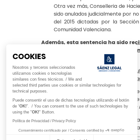
Otra vez más, Conselleria de Haci
sido anulados judicialmente por no
del 2015 dictadas por la Sección
Comunidad Valenciana.
Además, esta sentencia ha sido reci
Superiores de Justicia de otras co
COOKIES
inmuebles.
Nosotros y terceros seleccionados
Mientras tanto la administración trib
utilizamos cookies o tecnologías
buscando ingresos de forma desespera
similares con fines técnicos. / We and
selected third parties use cookies or similar technologies for
En consecuencia, y habida cuenta que e
technical purposes.
extrapolable a otras comunidades, sie
Puede consentir el uso de dichas tecnologías utilizando el botón
BENEFICIO AL VENDER SU PROPIEDAD, NO 
de “
OK!
”. / You can consent to the use of such technologies by
using the "
OK!
" Button.
Si se encuentra en esta situacion, con
Política de Privacidad / Privacy Policy
reclamar ante la Administracion Tribut
Consentimiento certificado por / Consents certified by