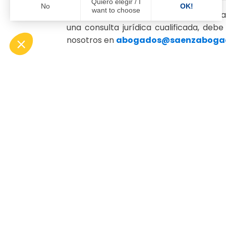
Quiero elegir / I
No
OK!
want to choose
La información y, en su caso, el asesora
una consulta jurídica cualificada, deb
Axeptio consent
Plataforma de Gestión de Consentimiento: Personaliza tus 
nosotros en
abogados@saenzaboga
Nuestra plataforma te permite personalizar y gestionar tus a
SÁENZ LEGAL, ABOGADOS & CONSULTORES
, es
despacho de abogados que fue creado en el a
1985, si bien sus integrantes poseen una experien
profesional previa en el sector jurídico de más de
años.