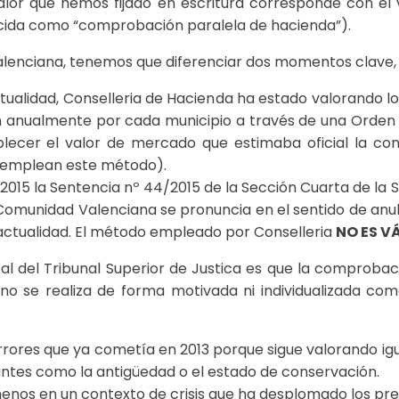
 valor que hemos fijado en escritura corresponde con 
ida como “comprobación paralela de hacienda”).
Valenciana, tenemos que diferenciar dos momentos clave, 
tualidad, Conselleria de Hacienda ha estado valorando lo
n anualmente por cada municipio a través de una Orden d
ablecer el valor de mercado que estimaba oficial la co
emplean este método).
2015 la Sentencia nº 44/2015 de la Sección Cuarta de la 
a Comunidad Valenciana se pronuncia en el sentido de anul
 actualidad. El método empleado por Conselleria
NO ES V
al del Tribunal Superior de Justica es que la comprobaci
) no se realiza de forma motivada ni individualizada 
errores que ya cometía en 2013 porque sigue valorando i
ntes como la antigüedad o el estado de conservación.
 menos en un contexto de crisis que ha desplomado los pre