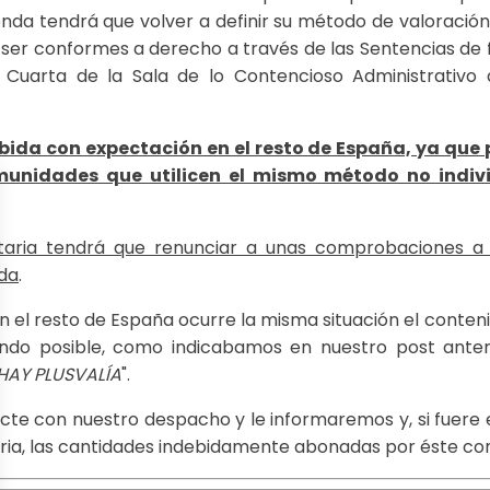
enda tendrá que volver a definir su método de valoración
 ser conformes a derecho a través de las Sentencias de 
 Cuarta de la Sala de lo Contencioso Administrativo d
bida con expectación en el resto de España, ya que 
munidades que utilicen el mismo método no individ
utaria tendrá que renunciar a unas comprobaciones a 
da
.
n el resto de España ocurre la misma situación el conte
ndo posible, como indicabamos en nuestro post anterio
HAY PLUSVALÍA
".
tacte con nuestro despacho y le informaremos y, si fuer
aria, las cantidades indebidamente abonadas por éste co