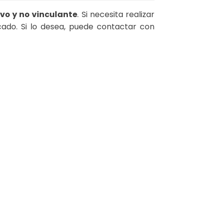
ivo y no vinculante
. Si necesita realizar
icado. Si lo desea, puede contactar con
aciones. Personaliza tus preferencias para controlar cómo se ma
A
PREVIA Y CONSULTAS
ve
nk