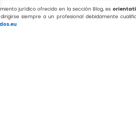
miento jurídico ofrecido en la sección Blog, es
orientat
e dirigirse siempre a un profesional debidamente cualif
Opciones
dos.eu
justes de privacidad, garantizando el cumplimiento de las regul
PONTE EN
CONTACTO
CIT
Av. Ernesto Sarti, nº 10,
Lea
Edificio Parque Royale 1,
this
 un
L-61 Torviscas Bajo
field
ño
38660 Adeje. Santa Cruz de Tenerife
cia
bla
abogados@saenz.legal
 20
Teléfono: (+34) 922 716 905
Móvil: (+34) 669 720 333