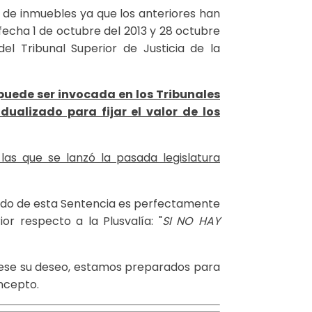
 de inmuebles ya que los anteriores han
fecha 1 de octubre del 2013 y 28 octubre
el Tribunal Superior de Justicia de la
puede ser invocada en los Tribunales
ualizado para fijar el valor de los
las que se lanzó la pasada legislatura
nido de esta Sentencia es perfectamente
r respecto a la Plusvalía: "
SI NO HAY
e ese su deseo, estamos preparados para
ncepto.